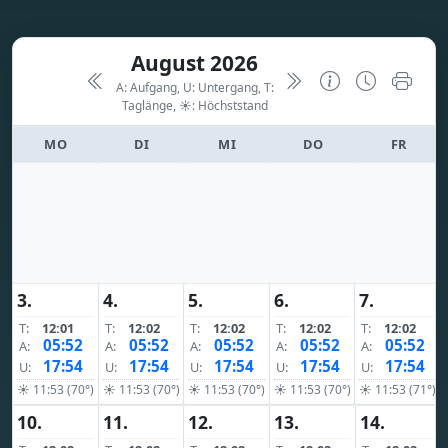
August 2026
A: Aufgang, U: Untergang, T:
Taglänge,
☀: Höchststand
MO
DI
MI
DO
FR
3.
4.
5.
6.
7.
T:
12:01
T:
12:02
T:
12:02
T:
12:02
T:
12:02
05:52
05:52
05:52
05:52
05:52
A:
A:
A:
A:
A:
17:54
17:54
17:54
17:54
17:54
U:
U:
U:
U:
U:
☀ 11:53 (70°)
☀ 11:53 (70°)
☀ 11:53 (70°)
☀ 11:53 (70°)
☀ 11:53 (71°)
10.
11.
12.
13.
14.