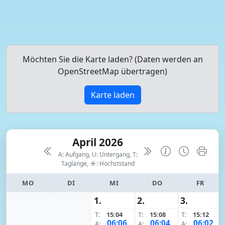
Möchten Sie die Karte laden? (Daten werden an
OpenStreetMap übertragen)
Karte laden
April 2026
A: Aufgang, U: Untergang, T:
Taglänge,
☀: Höchststand
MO
DI
MI
DO
FR
1.
2.
3.
T:
15:04
T:
15:08
T:
15:12
06:06
06:04
06:02
A:
A:
A: