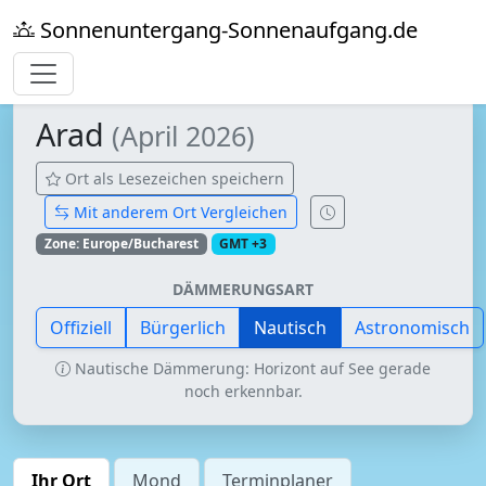
Sonnenuntergang-Sonnenaufgang.de
Arad
(April 2026)
Ort als Lesezeichen speichern
Mit anderem Ort Vergleichen
Zone: Europe/Bucharest
GMT +3
DÄMMERUNGSART
Offiziell
Bürgerlich
Nautisch
Astronomisch
Nautische Dämmerung: Horizont auf See gerade
noch erkennbar.
Ihr Ort
Mond
Terminplaner