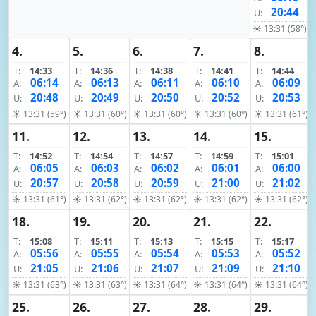
20:44
U:
☀ 13:31 (58°)
4.
5.
6.
7.
8.
T:
14:33
T:
14:36
T:
14:38
T:
14:41
T:
14:44
06:14
06:13
06:11
06:10
06:09
A:
A:
A:
A:
A:
20:48
20:49
20:50
20:52
20:53
U:
U:
U:
U:
U:
☀ 13:31 (59°)
☀ 13:31 (60°)
☀ 13:31 (60°)
☀ 13:31 (60°)
☀ 13:31 (61°)
11.
12.
13.
14.
15.
T:
14:52
T:
14:54
T:
14:57
T:
14:59
T:
15:01
06:05
06:03
06:02
06:01
06:00
A:
A:
A:
A:
A:
20:57
20:58
20:59
21:00
21:02
U:
U:
U:
U:
U:
☀ 13:31 (61°)
☀ 13:31 (62°)
☀ 13:31 (62°)
☀ 13:31 (62°)
☀ 13:31 (62°)
18.
19.
20.
21.
22.
T:
15:08
T:
15:11
T:
15:13
T:
15:15
T:
15:17
05:56
05:55
05:54
05:53
05:52
A:
A:
A:
A:
A:
21:05
21:06
21:07
21:09
21:10
U:
U:
U:
U:
U:
☀ 13:31 (63°)
☀ 13:31 (63°)
☀ 13:31 (64°)
☀ 13:31 (64°)
☀ 13:31 (64°)
25.
26.
27.
28.
29.