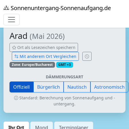
Sonnenuntergang-Sonnenaufgang.de
Arad
(Mai 2026)
Ort als Lesezeichen speichern
Mit anderem Ort Vergleichen
Zone: Europe/Bucharest
GMT +3
DÄMMERUNGSART
Offiziell
Bürgerlich
Nautisch
Astronomisch
Standard: Berechnung von Sonnenaufgang und -
untergang.
Ihr Ort
Mond
Terminplaner