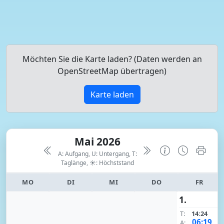
Möchten Sie die Karte laden? (Daten werden an
OpenStreetMap übertragen)
Karte laden
Mai 2026
A: Aufgang, U: Untergang, T:
Taglänge,
☀: Höchststand
MO
DI
MI
DO
FR
1.
T:
14:24
06:19
A: