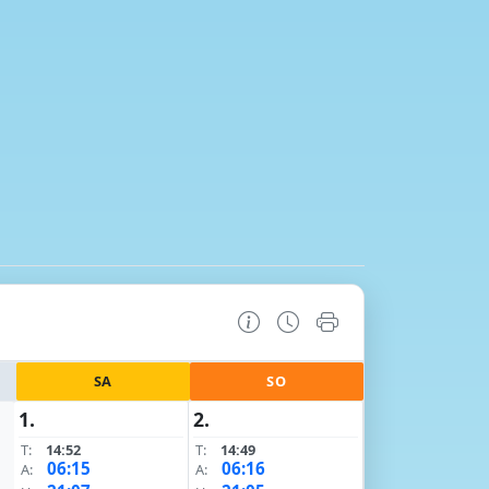
SA
SO
1.
2.
T:
14:52
T:
14:49
06:15
06:16
A:
A: