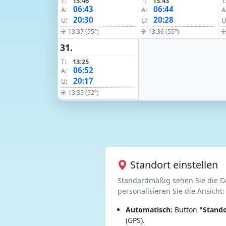
T:
13:46
T:
13:43
T
06:43
06:44
A:
A:
A
20:30
20:28
U:
U:
U
☀ 13:37 (55°)
☀ 13:36 (55°)
☀
31.
T:
13:25
06:52
A:
20:17
U:
☀ 13:35 (52°)
Standort einstellen
Standardmäßig sehen Sie die D
personalisieren Sie die Ansicht:
Automatisch:
Button
"Stando
(GPS).