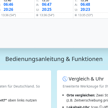
:
13:40
T:
13:37
T:
13:34
06:46
06:47
06:48
:
A:
A:
20:26
20:25
20:23
:
U:
U:
 13:36 (54°)
☀ 13:36 (54°)
☀ 13:35 (53°)
Bedienungsanleitung & Funktionen
Vergleich & Uhr
aten für Deutschland. So
Erweiterte Werkzeuge für I
Orte vergleichen:
Zwei St
rt?"
oben links nutzen
(z.B. Zeitverschiebung pr
Lokalzeit-Uhr:
Icon
öff