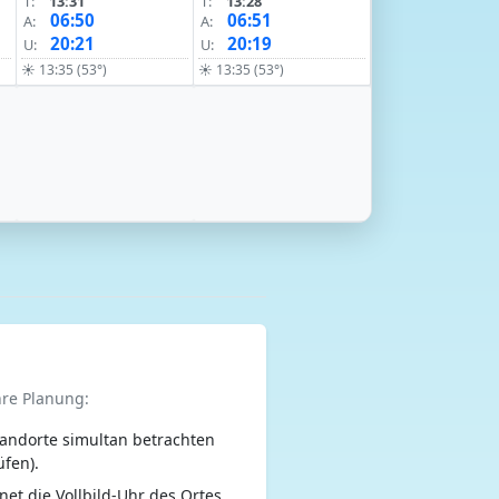
T:
13:31
T:
13:28
06:50
06:51
A:
A:
20:21
20:19
U:
U:
☀ 13:35 (53°)
☀ 13:35 (53°)
hre Planung:
andorte simultan betrachten
üfen).
net die Vollbild-Uhr des Ortes.