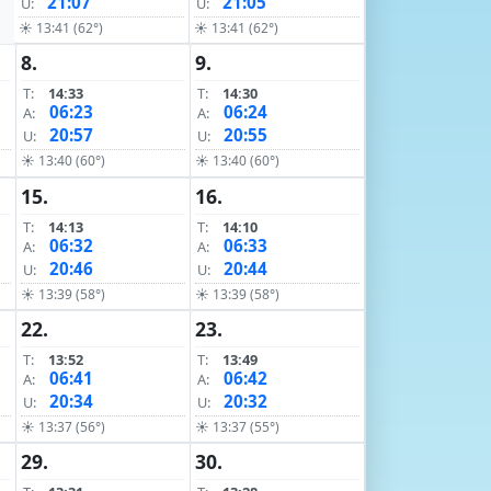
21:07
21:05
U:
U:
☀ 13:41 (62°)
☀ 13:41 (62°)
8.
9.
T:
14:33
T:
14:30
06:23
06:24
A:
A:
20:57
20:55
U:
U:
☀ 13:40 (60°)
☀ 13:40 (60°)
15.
16.
T:
14:13
T:
14:10
06:32
06:33
A:
A:
20:46
20:44
U:
U:
☀ 13:39 (58°)
☀ 13:39 (58°)
22.
23.
T:
13:52
T:
13:49
06:41
06:42
A:
A:
20:34
20:32
U:
U:
☀ 13:37 (56°)
☀ 13:37 (55°)
29.
30.