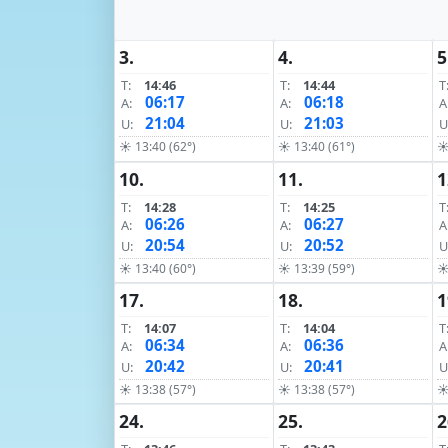
3.
4.
5
T:
14:46
T:
14:44
T
06:17
06:18
A:
A:
A
21:04
21:03
U:
U:
U
☀ 13:40 (62°)
☀ 13:40 (61°)
☀
10.
11.
1
T:
14:28
T:
14:25
T
06:26
06:27
A:
A:
A
20:54
20:52
U:
U:
U
☀ 13:40 (60°)
☀ 13:39 (59°)
☀
17.
18.
1
T:
14:07
T:
14:04
T
06:34
06:36
A:
A:
A
20:42
20:41
U:
U:
U
☀ 13:38 (57°)
☀ 13:38 (57°)
☀
24.
25.
2