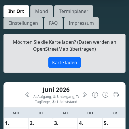
Ihr Ort
Mond
Terminplaner
Einstellungen
FAQ
Impressum
Möchten Sie die Karte laden? (Daten werden an
OpenStreetMap übertragen)
Karte laden
Juni 2026
A: Aufgang, U: Untergang, T:
Taglänge,
☀: Höchststand
MO
DI
MI
DO
FR
1.
2.
3.
4.
5.