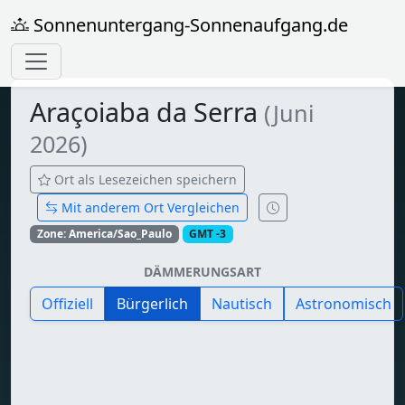
Sonnenuntergang-Sonnenaufgang.de
Araçoiaba da Serra
(Juni
2026)
Ort als Lesezeichen speichern
Mit anderem Ort Vergleichen
Zone: America/Sao_Paulo
GMT -3
DÄMMERUNGSART
Offiziell
Bürgerlich
Nautisch
Astronomisch