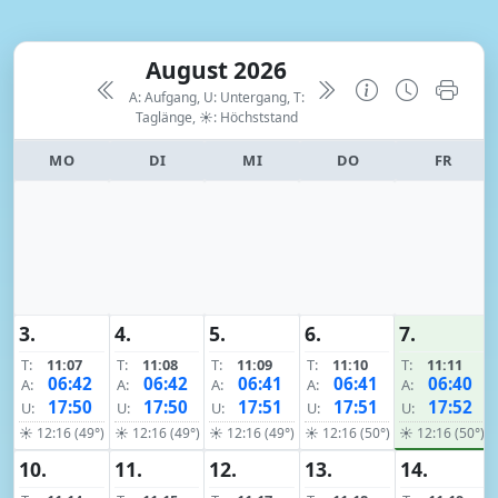
August 2026
A: Aufgang, U: Untergang, T:
Taglänge,
☀: Höchststand
MO
DI
MI
DO
FR
3.
4.
5.
6.
7.
T:
11:07
T:
11:08
T:
11:09
T:
11:10
T:
11:11
06:42
06:42
06:41
06:41
06:40
A:
A:
A:
A:
A:
17:50
17:50
17:51
17:51
17:52
U:
U:
U:
U:
U:
☀ 12:16 (49°)
☀ 12:16 (49°)
☀ 12:16 (49°)
☀ 12:16 (50°)
☀ 12:16 (50°)
10.
11.
12.
13.
14.