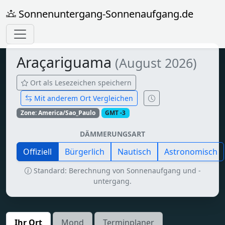
Sonnenuntergang-Sonnenaufgang.de
Araçariguama
(August 2026)
Ort als Lesezeichen speichern
Mit anderem Ort Vergleichen
Zone: America/Sao_Paulo
GMT -3
DÄMMERUNGSART
Offiziell
Bürgerlich
Nautisch
Astronomisch
Standard: Berechnung von Sonnenaufgang und -
untergang.
Ihr Ort
Mond
Terminplaner