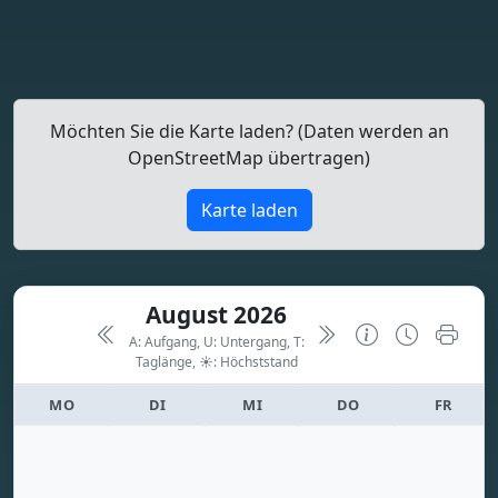
Möchten Sie die Karte laden? (Daten werden an
OpenStreetMap übertragen)
Karte laden
August 2026
A: Aufgang, U: Untergang, T:
Taglänge,
☀: Höchststand
MO
DI
MI
DO
FR