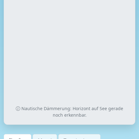
Nautische Dämmerung: Horizont auf See gerade
noch erkennbar.