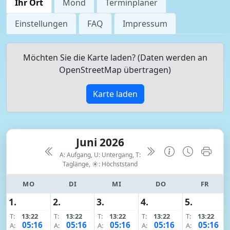
Ihr Ort
Mond
Terminplaner
Einstellungen
FAQ
Impressum
Möchten Sie die Karte laden? (Daten werden an
OpenStreetMap übertragen)
Karte laden
Juni 2026
A: Aufgang, U: Untergang, T:
Taglänge,
☀: Höchststand
MO
DI
MI
DO
FR
1.
2.
3.
4.
5.
T:
13:22
T:
13:22
T:
13:22
T:
13:22
T:
13:22
05:16
05:16
05:16
05:16
05:16
A:
A:
A:
A:
A: