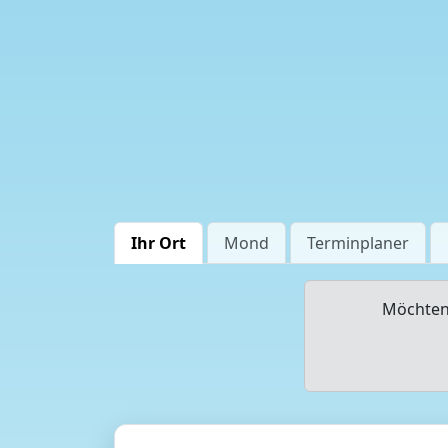
Ihr Ort
Mond
Terminplaner
Möchten 