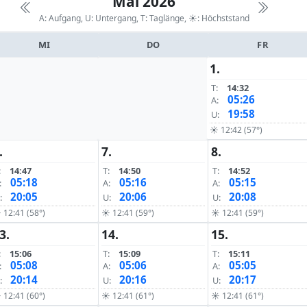
Mai 2026
A: Aufgang, U: Untergang, T: Taglänge,
☀: Höchststand
MI
DO
FR
1.
T:
14:32
05:26
A:
19:58
U:
☀ 12:42 (57°)
.
7.
8.
:
14:47
T:
14:50
T:
14:52
05:18
05:16
05:15
:
A:
A:
20:05
20:06
20:08
:
U:
U:
 12:41 (58°)
☀ 12:41 (59°)
☀ 12:41 (59°)
3.
14.
15.
:
15:06
T:
15:09
T:
15:11
05:08
05:06
05:05
:
A:
A:
20:14
20:16
20:17
:
U:
U:
 12:41 (60°)
☀ 12:41 (61°)
☀ 12:41 (61°)