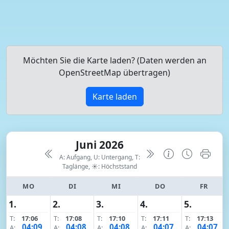
Möchten Sie die Karte laden? (Daten werden an
OpenStreetMap übertragen)
Karte laden
Juni 2026
A: Aufgang, U: Untergang, T:
Taglänge,
☀: Höchststand
MO
DI
MI
DO
FR
1.
2.
3.
4.
5.
T:
17:06
T:
17:08
T:
17:10
T:
17:11
T:
17:13
04:09
04:08
04:08
04:07
04:07
A:
A:
A:
A:
A: