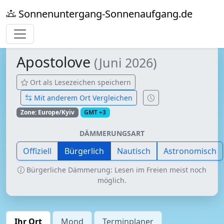
Sonnenuntergang-Sonnenaufgang.de
Apostolove
(Juni 2026)
Ort als Lesezeichen speichern
Mit anderem Ort Vergleichen
Zone: Europe/Kyiv
GMT +3
DÄMMERUNGSART
Offiziell
Bürgerlich
Nautisch
Astronomisch
Bürgerliche Dämmerung: Lesen im Freien meist noch
möglich.
Ihr Ort
Mond
Terminplaner