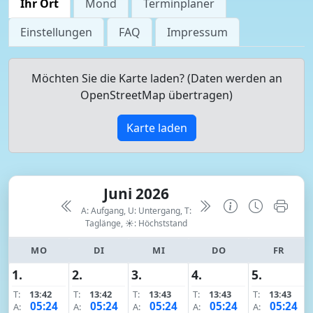
Ihr Ort
Mond
Terminplaner
Einstellungen
FAQ
Impressum
Möchten Sie die Karte laden? (Daten werden an
OpenStreetMap übertragen)
Karte laden
Juni 2026
A: Aufgang, U: Untergang, T:
Taglänge,
☀: Höchststand
MO
DI
MI
DO
FR
1.
2.
3.
4.
5.
T:
13:42
T:
13:42
T:
13:43
T:
13:43
T:
13:43
05:24
05:24
05:24
05:24
05:24
A:
A:
A:
A:
A: