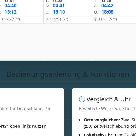
:
13:31
T:
13:28
T:
13:26
04:40
04:41
04:42
:
A:
A:
18:12
18:10
18:08
:
U:
U:
 11:26 (57°)
☀ 11:25 (57°)
☀ 11:25 (57°)
Bedienungsanleitung & Funktionen
Vergleich & Uhr
aten für Deutschland. So
Erweiterte Werkzeuge für I
Orte vergleichen:
Zwei St
rt?"
oben links nutzen
(z.B. Zeitverschiebung pr
Lokalzeit-Uhr:
Icon
öff