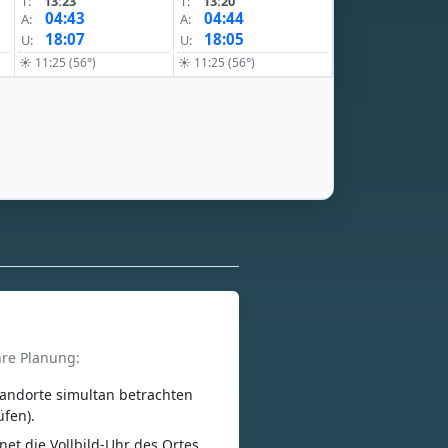
T:
13:23
T:
13:20
04:43
04:44
A:
A:
18:07
18:05
U:
U:
☀ 11:25 (56°)
☀ 11:25 (56°)
hre Planung:
andorte simultan betrachten
üfen).
net die Vollbild-Uhr des Ortes.