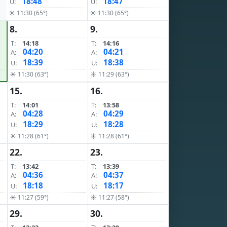
18:48
18:47
U:
U:
☀ 11:30 (65°)
☀ 11:30 (65°)
8.
9.
T:
14:18
T:
14:16
04:20
04:21
A:
A:
18:39
18:38
U:
U:
☀ 11:30 (63°)
☀ 11:29 (63°)
15.
16.
T:
14:01
T:
13:58
04:28
04:29
A:
A:
18:29
18:28
U:
U:
☀ 11:28 (61°)
☀ 11:28 (61°)
22.
23.
T:
13:42
T:
13:39
04:36
04:37
A:
A:
18:18
18:17
U:
U:
☀ 11:27 (59°)
☀ 11:27 (58°)
29.
30.