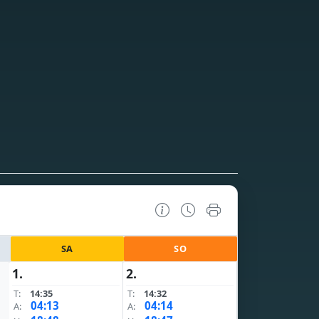
SA
SO
1.
2.
T:
14:35
T:
14:32
04:13
04:14
A:
A: