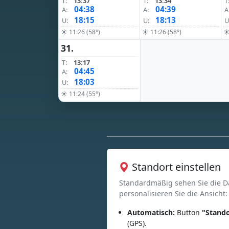
T:
13:37
T:
13:34
T
04:38
04:39
A:
A:
A
18:15
18:13
U:
U:
U
☀ 11:26 (58°)
☀ 11:26 (58°)
☀
31.
T:
13:17
04:45
A:
18:03
U:
☀ 11:24 (55°)
Standort einstellen
Standardmäßig sehen Sie die D
personalisieren Sie die Ansicht:
Automatisch:
Button
"Stando
(GPS).