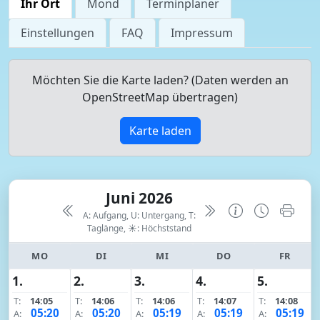
Ihr Ort
Mond
Terminplaner
Einstellungen
FAQ
Impressum
Möchten Sie die Karte laden? (Daten werden an
OpenStreetMap übertragen)
Karte laden
Juni 2026
A: Aufgang, U: Untergang, T:
Taglänge,
☀: Höchststand
MO
DI
MI
DO
FR
1.
2.
3.
4.
5.
T:
14:05
T:
14:06
T:
14:06
T:
14:07
T:
14:08
05:20
05:20
05:19
05:19
05:19
A:
A:
A:
A:
A: