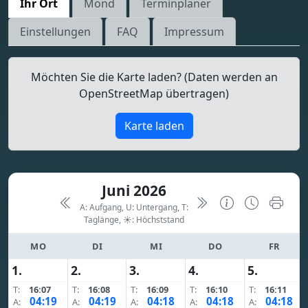
Ihr Ort
Mond
Terminplaner
Einstellungen
FAQ
Impressum
Möchten Sie die Karte laden? (Daten werden an
OpenStreetMap übertragen)
Karte laden
Juni 2026
A: Aufgang, U: Untergang, T:
Taglänge,
☀: Höchststand
MO
DI
MI
DO
FR
1.
2.
3.
4.
5.
T:
16:07
T:
16:08
T:
16:09
T:
16:10
T:
16:11
04:19
04:19
04:18
04:18
04:18
A:
A:
A:
A:
A: