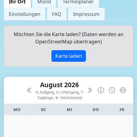
Ihr Ort
Mond
Terminplaner
Einstellungen
FAQ
Impressum
Möchten Sie die Karte laden? (Daten werden an
OpenStreetMap übertragen)
Karte laden
August 2026
A: Aufgang, U: Untergang, T:
Taglänge,
☀: Höchststand
MO
DI
MI
DO
FR