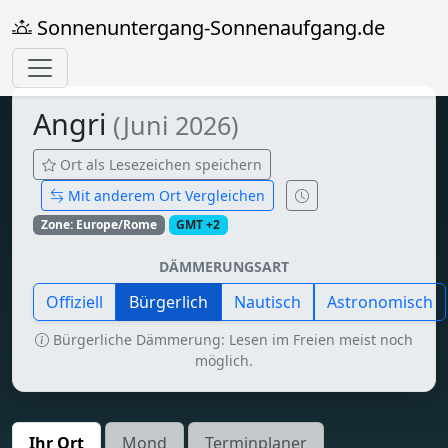
Sonnenuntergang-Sonnenaufgang.de
Angri
(Juni 2026)
Ort als Lesezeichen speichern
Mit anderem Ort Vergleichen
Zone: Europe/Rome
GMT +2
DÄMMERUNGSART
Offiziell
Bürgerlich
Nautisch
Astronomisch
Bürgerliche Dämmerung: Lesen im Freien meist noch
möglich.
Ihr Ort
Mond
Terminplaner