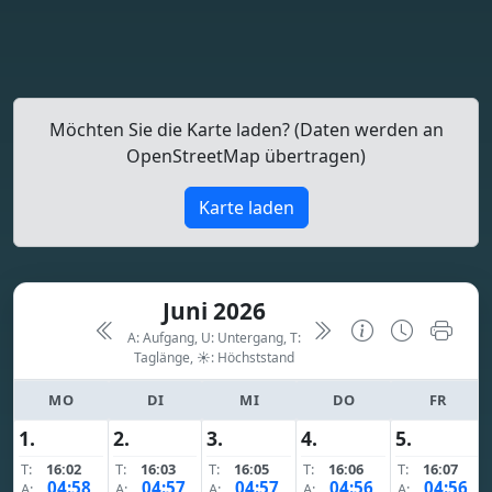
Möchten Sie die Karte laden? (Daten werden an
OpenStreetMap übertragen)
Karte laden
Juni 2026
A: Aufgang, U: Untergang, T:
Taglänge,
☀: Höchststand
MO
DI
MI
DO
FR
1.
2.
3.
4.
5.
T:
16:02
T:
16:03
T:
16:05
T:
16:06
T:
16:07
04:58
04:57
04:57
04:56
04:56
A:
A:
A:
A:
A: