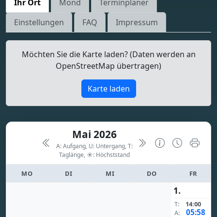
Ihr Ort
Mond
Terminplaner
Einstellungen
FAQ
Impressum
Möchten Sie die Karte laden? (Daten werden an
OpenStreetMap übertragen)
Karte laden
Mai 2026
A: Aufgang, U: Untergang, T:
Taglänge,
☀: Höchststand
MO
DI
MI
DO
FR
1.
T:
14:00
05:58
A: