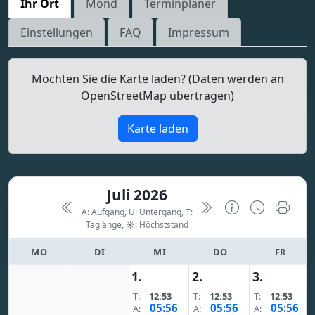
Ihr Ort
Mond
Terminplaner
Einstellungen
FAQ
Impressum
Möchten Sie die Karte laden? (Daten werden an
OpenStreetMap übertragen)
Karte laden
Juli 2026
A: Aufgang, U: Untergang, T:
Taglänge,
☀: Höchststand
MO
DI
MI
DO
FR
1.
2.
3.
T:
12:53
T:
12:53
T:
12:53
05:56
05:56
05:56
A:
A:
A: