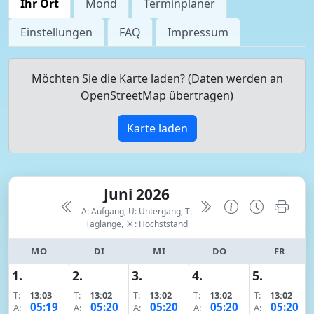
Ihr Ort
Mond
Terminplaner
Einstellungen
FAQ
Impressum
Möchten Sie die Karte laden? (Daten werden an
OpenStreetMap übertragen)
Karte laden
Juni 2026
A: Aufgang, U: Untergang, T:
Taglänge,
☀: Höchststand
MO
DI
MI
DO
FR
1.
2.
3.
4.
5.
T:
13:03
T:
13:02
T:
13:02
T:
13:02
T:
13:02
05:19
05:20
05:20
05:20
05:20
A:
A:
A:
A:
A: