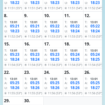
18:22
18:23
18:23
18:23
18:23
U:
U:
U:
U:
U:
☀ 11:51 (55°)
☀ 11:51 (54°)
☀ 11:51 (54°)
☀ 11:51 (54°)
☀ 11:52 (54°)
8.
9.
10.
11.
12.
T:
13:01
T:
13:01
T:
13:01
T:
13:01
T:
13:01
05:21
05:21
05:22
05:22
05:22
A:
A:
A:
A:
A:
18:23
18:23
18:23
18:24
18:24
U:
U:
U:
U:
U:
☀ 11:52 (54°)
☀ 11:52 (54°)
☀ 11:53 (53°)
☀ 11:53 (53°)
☀ 11:53 (53°)
15.
16.
17.
18.
19.
T:
13:01
T:
13:01
T:
13:01
T:
13:01
T:
13:01
05:23
05:23
05:23
05:24
05:24
A:
A:
A:
A:
A:
18:24
18:24
18:25
18:25
18:25
U:
U:
U:
U:
U:
☀ 11:54 (53°)
☀ 11:54 (53°)
☀ 11:54 (53°)
☀ 11:54 (53°)
☀ 11:54 (53°)
22.
23.
24.
25.
26.
T:
13:01
T:
13:01
T:
13:01
T:
13:01
T:
13:01
05:25
05:25
05:25
05:25
05:25
A:
A:
A:
A:
A:
18:26
18:26
18:26
18:26
18:27
U:
U:
U:
U:
U:
☀ 11:55 (53°)
☀ 11:55 (53°)
☀ 11:56 (53°)
☀ 11:56 (53°)
☀ 11:56 (53°)
29.
30.