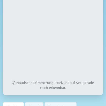
Nautische Dämmerung: Horizont auf See gerade
noch erkennbar.