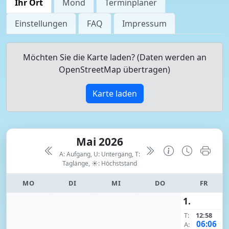
Ihr Ort
Mond
Terminplaner
Einstellungen
FAQ
Impressum
Möchten Sie die Karte laden? (Daten werden an
OpenStreetMap übertragen)
Karte laden
Mai 2026
A: Aufgang, U: Untergang, T:
Taglänge,
☀: Höchststand
MO
DI
MI
DO
FR
1.
T:
12:58
06:06
A: