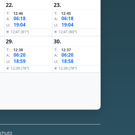
22.
23.
T:
12:46
T:
12:45
06:18
06:18
A:
A:
19:04
19:04
U:
U:
☀ 12:41 (81°)
☀ 12:41 (80°)
29.
30.
T:
12:38
T:
12:37
06:20
06:20
A:
A:
18:59
18:58
U:
U:
☀ 12:39 (78°)
☀ 12:39 (78°)
chutz