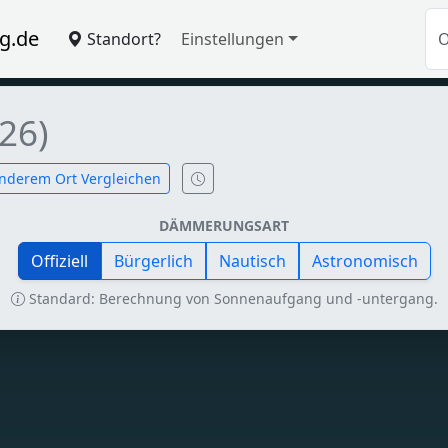
g.de
Standort?
Einstellungen
26)
nderem Ort Vergleichen
DÄMMERUNGSART
Offiziell
Bürgerlich
Nautisch
Astronomisch
Standard: Berechnung von Sonnenaufgang und -untergang.