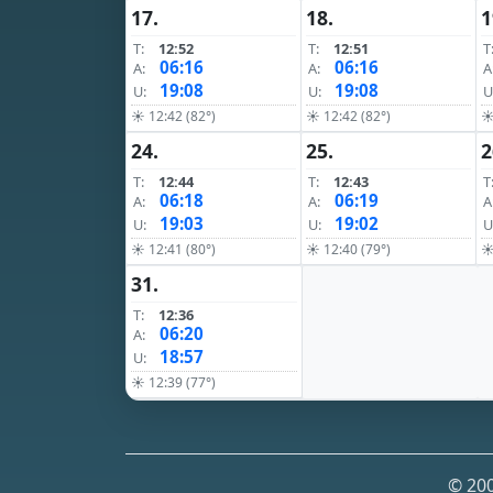
17.
18.
1
T:
12:52
T:
12:51
T
06:16
06:16
A:
A:
A
19:08
19:08
U:
U:
U
☀ 12:42 (82°)
☀ 12:42 (82°)
☀
24.
25.
2
T:
12:44
T:
12:43
T
06:18
06:19
A:
A:
A
19:03
19:02
U:
U:
U
☀ 12:41 (80°)
☀ 12:40 (79°)
☀
31.
T:
12:36
06:20
A:
18:57
U:
☀ 12:39 (77°)
© 200