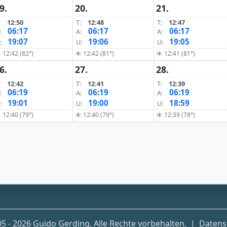
9.
20.
21.
:
12:50
T:
12:48
T:
12:47
06:17
06:17
06:17
:
A:
A:
19:07
19:06
19:05
:
U:
U:
 12:42 (82°)
☀ 12:42 (81°)
☀ 12:41 (81°)
6.
27.
28.
:
12:42
T:
12:41
T:
12:39
06:19
06:19
06:19
:
A:
A:
19:01
19:00
18:59
:
U:
U:
 12:40 (79°)
☀ 12:40 (79°)
☀ 12:39 (78°)
5 - 2026 Guido Gerding. Alle Rechte vorbehalten.
|
Datens