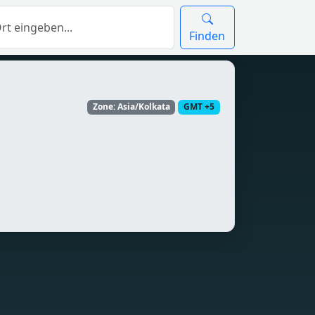
Finden
Zone: Asia/Kolkata
GMT +5