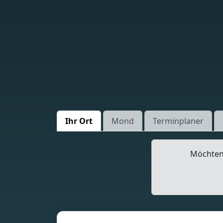
Ihr Ort
Mond
Terminplaner
Möchten 