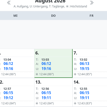
August 2026
A: Aufgang, U: Untergang, T: Taglänge,
☀: Höchststand
MI
DO
FR
.
6.
7.
:
13:04
T:
13:03
T:
13:02
06:12
06:12
06:13
:
A:
A:
19:16
19:16
19:15
:
U:
U:
 12:44 (86°)
☀ 12:44 (86°)
☀ 12:44 (85°)
2.
13.
14.
:
12:57
T:
12:56
T:
12:55
06:15
06:15
06:15
:
A:
A:
19:12
19:11
19:11
:
U:
U:
 12:43 (84°)
☀ 12:43 (84°)
☀ 12:43 (83°)