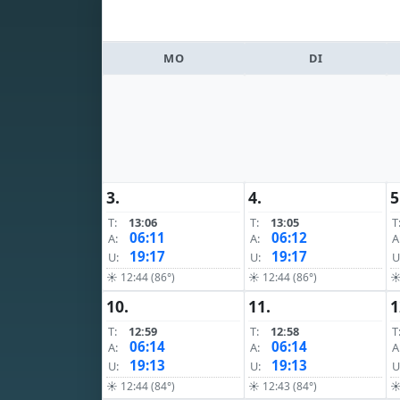
MO
DI
3.
4.
5
T:
13:06
T:
13:05
T
06:11
06:12
A:
A:
A
19:17
19:17
U:
U:
U
☀ 12:44 (86°)
☀ 12:44 (86°)
☀
10.
11.
1
T:
12:59
T:
12:58
T
06:14
06:14
A:
A:
A
19:13
19:13
U:
U:
U
☀ 12:44 (84°)
☀ 12:43 (84°)
☀