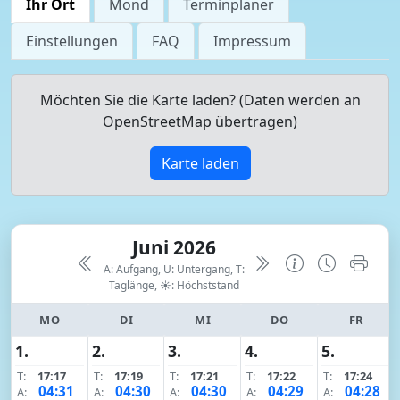
Ihr Ort
Mond
Terminplaner
Einstellungen
FAQ
Impressum
Möchten Sie die Karte laden? (Daten werden an
OpenStreetMap übertragen)
Karte laden
Juni 2026
A: Aufgang, U: Untergang, T:
Taglänge,
☀: Höchststand
MO
DI
MI
DO
FR
1.
2.
3.
4.
5.
T:
17:17
T:
17:19
T:
17:21
T:
17:22
T:
17:24
04:31
04:30
04:30
04:29
04:28
A:
A:
A:
A:
A: