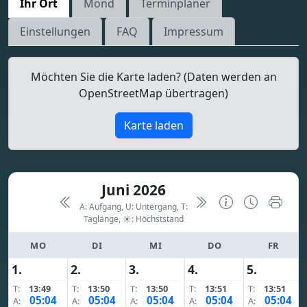
Ihr Ort
Mond
Terminplaner
Einstellungen
FAQ
Impressum
Möchten Sie die Karte laden? (Daten werden an
OpenStreetMap übertragen)
Karte laden
Juni 2026
A: Aufgang, U: Untergang, T:
Taglänge,
☀: Höchststand
MO
DI
MI
DO
FR
1.
2.
3.
4.
5.
T:
13:49
T:
13:50
T:
13:50
T:
13:51
T:
13:51
05:04
05:04
05:04
05:04
05:04
A:
A:
A:
A:
A: