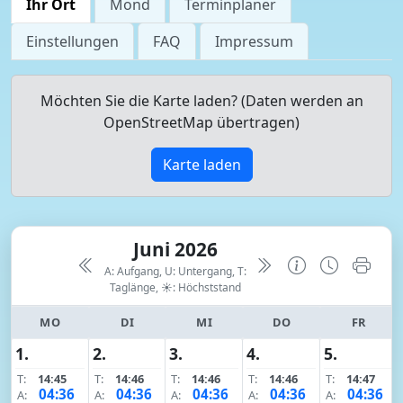
Ihr Ort
Mond
Terminplaner
Einstellungen
FAQ
Impressum
Möchten Sie die Karte laden? (Daten werden an
OpenStreetMap übertragen)
Karte laden
Juni 2026
A: Aufgang, U: Untergang, T:
Taglänge,
☀: Höchststand
MO
DI
MI
DO
FR
1.
2.
3.
4.
5.
T:
14:45
T:
14:46
T:
14:46
T:
14:46
T:
14:47
04:36
04:36
04:36
04:36
04:36
A:
A:
A:
A:
A: