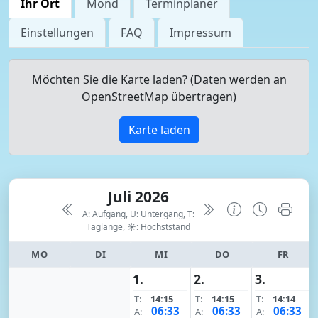
Ihr Ort
Mond
Terminplaner
Einstellungen
FAQ
Impressum
Möchten Sie die Karte laden? (Daten werden an
OpenStreetMap übertragen)
Karte laden
Juli 2026
A: Aufgang, U: Untergang, T:
Taglänge,
☀: Höchststand
MO
DI
MI
DO
FR
1.
2.
3.
T:
14:15
T:
14:15
T:
14:14
06:33
06:33
06:33
A:
A:
A: