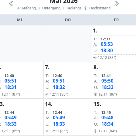
Mai 2026
A: Aufgang, U: Untergang, T: Taglänge,
☀: Höchststand
MI
DO
FR
1.
T:
12:37
05:53
A:
18:30
U:
☀ 12:12 (88°)
.
7.
8.
:
12:40
T:
12:40
T:
12:41
05:51
05:51
05:50
:
A:
A:
18:31
18:32
18:32
:
U:
U:
 12:11 (87°)
☀ 12:11 (86°)
☀ 12:11 (86°)
3.
14.
15.
:
12:44
T:
12:44
T:
12:45
05:49
05:49
05:48
:
A:
A:
18:33
18:33
18:34
:
U:
U:
 12:11 (85°)
☀ 12:11 (85°)
☀ 12:11 (84°)