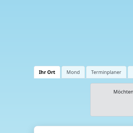
Ihr Ort
Mond
Terminplaner
Möchten 