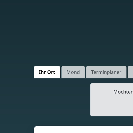
Ihr Ort
Mond
Terminplaner
Möchten 