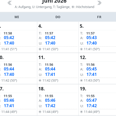
Juni 2026
A: Aufgang, U: Untergang, T: Taglänge,
☀: Höchststand
MI
DO
FR
.
4.
5.
:
11:58
T:
11:57
T:
11:57
05:42
05:42
05:43
:
A:
A:
17:40
17:40
17:40
:
U:
U:
 11:41 (51°)
☀ 11:41 (50°)
☀ 11:41 (50°)
0.
11.
12.
:
11:56
T:
11:56
T:
11:56
05:44
05:44
05:45
:
A:
A:
17:40
17:41
17:41
:
U:
U:
 11:42 (50°)
☀ 11:42 (50°)
☀ 11:43 (50°)
7.
18.
19.
:
11:55
T:
11:55
T:
11:55
05:46
05:46
05:47
:
A:
A:
17:41
17:42
17:42
:
U:
U:
 11:44 (49°)
☀ 11:44 (49°)
☀ 11:44 (49°)