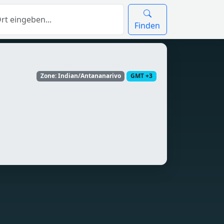
Finden
Zone: Indian/Antananarivo
GMT +3