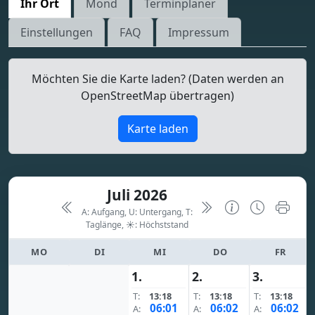
Ihr Ort
Mond
Terminplaner
Einstellungen
FAQ
Impressum
Möchten Sie die Karte laden? (Daten werden an
OpenStreetMap übertragen)
Karte laden
Juli 2026
A: Aufgang, U: Untergang, T:
Taglänge,
☀: Höchststand
MO
DI
MI
DO
FR
1.
2.
3.
T:
13:18
T:
13:18
T:
13:18
06:01
06:02
06:02
A:
A:
A: