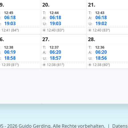
9.
20.
21.
:
12:45
T:
12:44
T:
12:43
06:18
06:18
06:18
:
A:
A:
19:03
19:03
19:02
:
U:
U:
 12:41 (84°)
☀ 12:40 (83°)
☀ 12:40 (83°)
6.
27.
28.
:
12:38
T:
12:37
T:
12:36
06:19
06:20
06:20
:
A:
A:
18:58
18:57
18:56
:
U:
U:
 12:39 (81°)
☀ 12:38 (81°)
☀ 12:38 (80°)
5 - 2026 Guido Gerding. Alle Rechte vorbehalten.
|
Datens