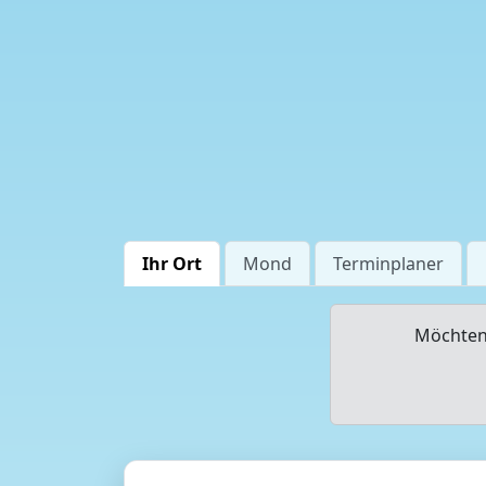
Ihr Ort
Mond
Terminplaner
Möchten 