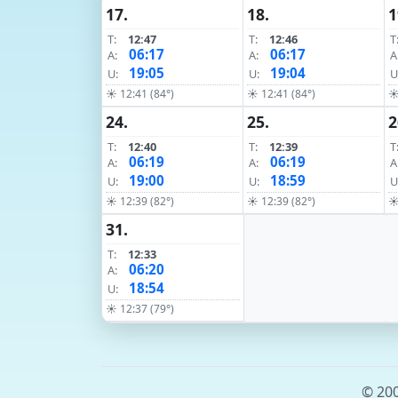
17.
18.
1
T:
12:47
T:
12:46
T
06:17
06:17
A:
A:
A
19:05
19:04
U:
U:
U
☀ 12:41 (84°)
☀ 12:41 (84°)
☀
24.
25.
2
T:
12:40
T:
12:39
T
06:19
06:19
A:
A:
A
19:00
18:59
U:
U:
U
☀ 12:39 (82°)
☀ 12:39 (82°)
☀
31.
T:
12:33
06:20
A:
18:54
U:
☀ 12:37 (79°)
© 200