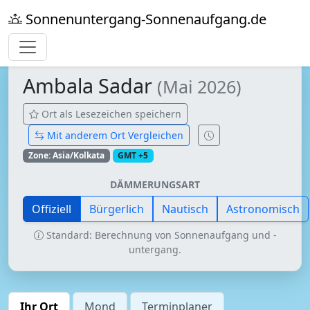
Sonnenuntergang-Sonnenaufgang.de
Ambala Sadar
(Mai 2026)
Ort als Lesezeichen speichern
Mit anderem Ort Vergleichen
Zone: Asia/Kolkata
GMT +5
DÄMMERUNGSART
Offiziell
Bürgerlich
Nautisch
Astronomisch
Standard: Berechnung von Sonnenaufgang und -
untergang.
Ihr Ort
Mond
Terminplaner