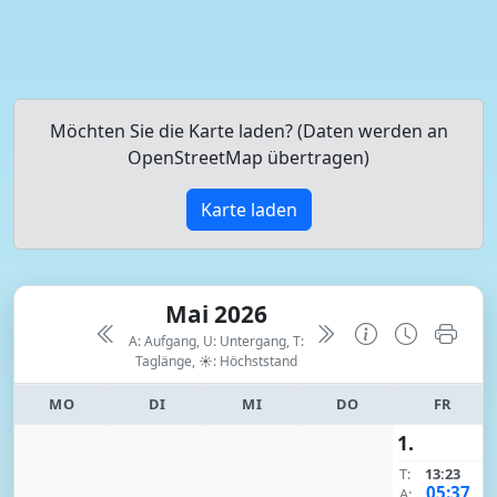
Möchten Sie die Karte laden? (Daten werden an
OpenStreetMap übertragen)
Karte laden
Mai 2026
A: Aufgang, U: Untergang, T:
Taglänge,
☀: Höchststand
MO
DI
MI
DO
FR
1.
T:
13:23
05:37
A: