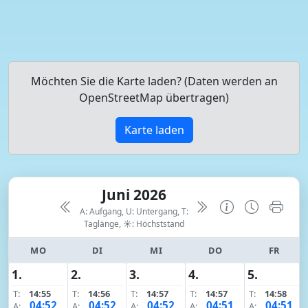
Möchten Sie die Karte laden? (Daten werden an
OpenStreetMap übertragen)
Karte laden
Juni 2026
A: Aufgang, U: Untergang, T:
Taglänge,
☀: Höchststand
MO
DI
MI
DO
FR
1.
2.
3.
4.
5.
T:
14:55
T:
14:56
T:
14:57
T:
14:57
T:
14:58
04:52
04:52
04:52
04:51
04:51
A:
A:
A:
A:
A: