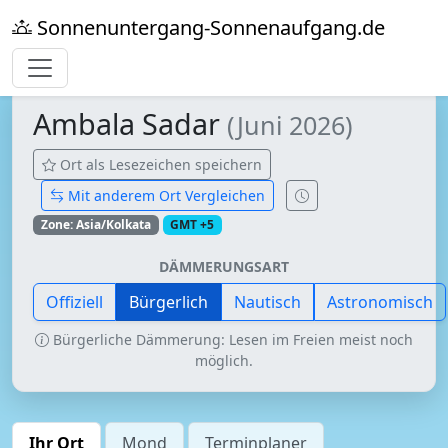
Sonnenuntergang-Sonnenaufgang.de
Ambala Sadar
(Juni 2026)
Ort als Lesezeichen speichern
Mit anderem Ort Vergleichen
Zone: Asia/Kolkata
GMT +5
DÄMMERUNGSART
Offiziell
Bürgerlich
Nautisch
Astronomisch
Bürgerliche Dämmerung: Lesen im Freien meist noch
möglich.
Ihr Ort
Mond
Terminplaner