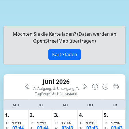
Möchten Sie die Karte laden? (Daten werden an
OpenStreetMap übertragen)
Karte laden
Juni 2026
A: Aufgang, U: Untergang, T:
Taglänge,
☀: Höchststand
MO
DI
MI
DO
FR
1.
2.
3.
4.
5.
T:
17:11
T:
17:12
T:
17:14
T:
17:15
T:
17:16
03:44
03:44
03:43
03:43
03:43
A:
A:
A:
A:
A: