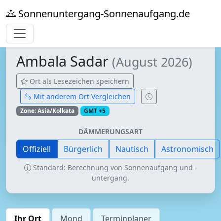
Sonnenuntergang-Sonnenaufgang.de
Ambala Sadar
(August 2026)
Ort als Lesezeichen speichern
Mit anderem Ort Vergleichen
Zone: Asia/Kolkata
GMT +5
DÄMMERUNGSART
Offiziell
Bürgerlich
Nautisch
Astronomisch
Standard: Berechnung von Sonnenaufgang und -
untergang.
Ihr Ort
Mond
Terminplaner