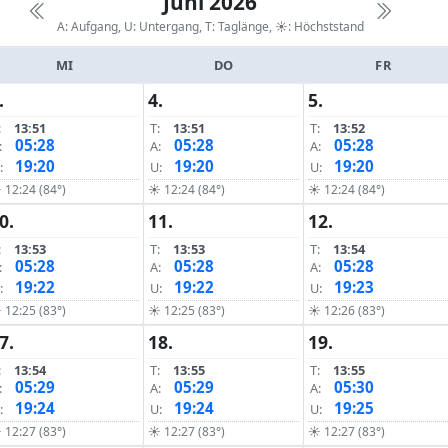
Juni 2026
A: Aufgang, U: Untergang, T: Taglänge,
☀: Höchststand
MI
DO
FR
.
4.
5.
:
13:51
T:
13:51
T:
13:52
05:28
05:28
05:28
:
A:
A:
19:20
19:20
19:20
:
U:
U:
 12:24 (84°)
☀ 12:24 (84°)
☀ 12:24 (84°)
0.
11.
12.
:
13:53
T:
13:53
T:
13:54
05:28
05:28
05:28
:
A:
A:
19:22
19:22
19:23
:
U:
U:
 12:25 (83°)
☀ 12:25 (83°)
☀ 12:26 (83°)
7.
18.
19.
:
13:54
T:
13:55
T:
13:55
05:29
05:29
05:30
:
A:
A:
19:24
19:24
19:25
:
U:
U:
 12:27 (83°)
☀ 12:27 (83°)
☀ 12:27 (83°)