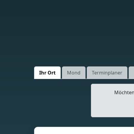
Ihr Ort
Mond
Terminplaner
Möchten 