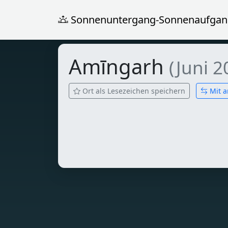
Sonnenuntergang-Sonnenaufgan
Amīngarh
(Juni 2
Ort als Lesezeichen speichern
Mit a