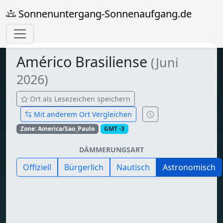
Sonnenuntergang-Sonnenaufgang.de
Américo Brasiliense
(Juni
2026)
Ort als Lesezeichen speichern
Mit anderem Ort Vergleichen
Zone: America/Sao_Paulo
GMT -3
DÄMMERUNGSART
Offiziell
Bürgerlich
Nautisch
Astronomisch