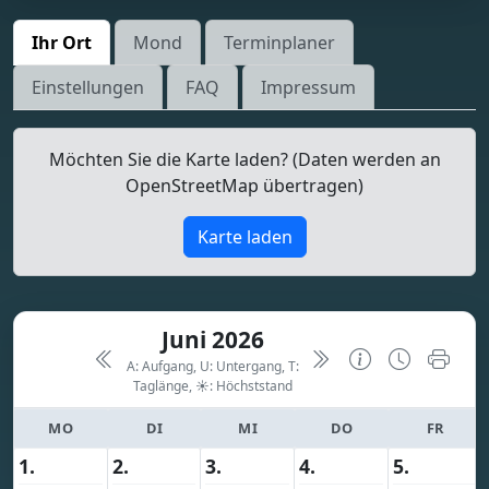
Ihr Ort
Mond
Terminplaner
Einstellungen
FAQ
Impressum
Möchten Sie die Karte laden? (Daten werden an
OpenStreetMap übertragen)
Karte laden
Juni 2026
A: Aufgang, U: Untergang, T:
Taglänge,
☀: Höchststand
MO
DI
MI
DO
FR
1.
2.
3.
4.
5.