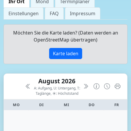
Ihr Ort
Mond
Terminplaner
Einstellungen
FAQ
Impressum
Möchten Sie die Karte laden? (Daten werden an
OpenStreetMap übertragen)
Karte laden
August 2026
A: Aufgang, U: Untergang, T:
Taglänge,
☀: Höchststand
MO
DI
MI
DO
FR