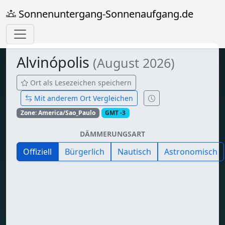
Sonnenuntergang-Sonnenaufgang.de
Alvinópolis
(August 2026)
Ort als Lesezeichen speichern
Mit anderem Ort Vergleichen
Zone: America/Sao_Paulo
GMT -3
DÄMMERUNGSART
Offiziell
Bürgerlich
Nautisch
Astronomisch