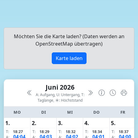
Möchten Sie die Karte laden? (Daten werden an
OpenStreetMap übertragen)
Karte laden
Juni 2026
A: Aufgang, U: Untergang, T:
Taglänge,
☀: Höchststand
MO
DI
MI
DO
FR
1.
2.
3.
4.
5.
T:
18:27
T:
18:29
T:
18:32
T:
18:34
T:
18:37
04:04
04:03
04:02
04:01
04:00
A:
A:
A:
A:
A: