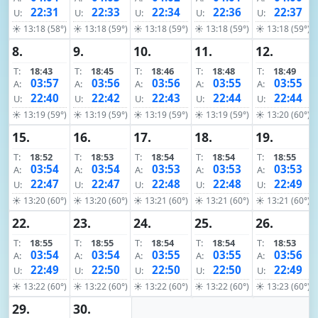
22:31
22:33
22:34
22:36
22:37
U:
U:
U:
U:
U:
☀ 13:18 (58°)
☀ 13:18 (59°)
☀ 13:18 (59°)
☀ 13:18 (59°)
☀ 13:18 (59°)
8.
9.
10.
11.
12.
T:
18:43
T:
18:45
T:
18:46
T:
18:48
T:
18:49
03:57
03:56
03:56
03:55
03:55
A:
A:
A:
A:
A:
22:40
22:42
22:43
22:44
22:44
U:
U:
U:
U:
U:
☀ 13:19 (59°)
☀ 13:19 (59°)
☀ 13:19 (59°)
☀ 13:19 (59°)
☀ 13:20 (60°)
15.
16.
17.
18.
19.
T:
18:52
T:
18:53
T:
18:54
T:
18:54
T:
18:55
03:54
03:54
03:53
03:53
03:53
A:
A:
A:
A:
A:
22:47
22:47
22:48
22:48
22:49
U:
U:
U:
U:
U:
☀ 13:20 (60°)
☀ 13:20 (60°)
☀ 13:21 (60°)
☀ 13:21 (60°)
☀ 13:21 (60°)
22.
23.
24.
25.
26.
T:
18:55
T:
18:55
T:
18:54
T:
18:54
T:
18:53
03:54
03:54
03:55
03:55
03:56
A:
A:
A:
A:
A:
22:49
22:50
22:50
22:50
22:49
U:
U:
U:
U:
U:
☀ 13:22 (60°)
☀ 13:22 (60°)
☀ 13:22 (60°)
☀ 13:22 (60°)
☀ 13:23 (60°)
29.
30.