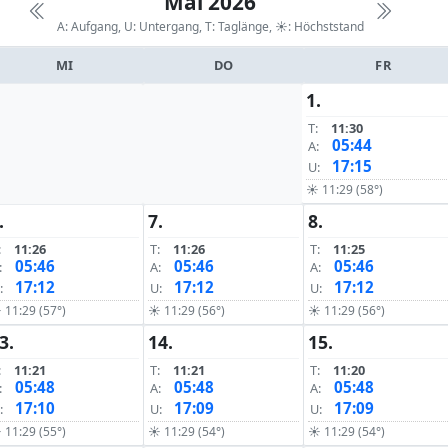
Mai 2026
A: Aufgang, U: Untergang, T: Taglänge,
☀: Höchststand
MI
DO
FR
1.
T:
11:30
05:44
A:
17:15
U:
☀ 11:29 (58°)
.
7.
8.
:
11:26
T:
11:26
T:
11:25
05:46
05:46
05:46
:
A:
A:
17:12
17:12
17:12
:
U:
U:
 11:29 (57°)
☀ 11:29 (56°)
☀ 11:29 (56°)
3.
14.
15.
:
11:21
T:
11:21
T:
11:20
05:48
05:48
05:48
:
A:
A:
17:10
17:09
17:09
:
U:
U:
 11:29 (55°)
☀ 11:29 (54°)
☀ 11:29 (54°)