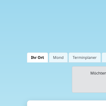
Ihr Ort
Mond
Terminplaner
Möchten 