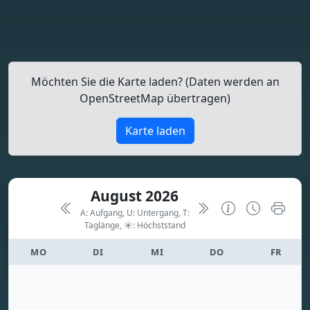
Möchten Sie die Karte laden? (Daten werden an
OpenStreetMap übertragen)
Karte laden
August 2026
A: Aufgang, U: Untergang, T:
Taglänge,
☀: Höchststand
MO
DI
MI
DO
FR