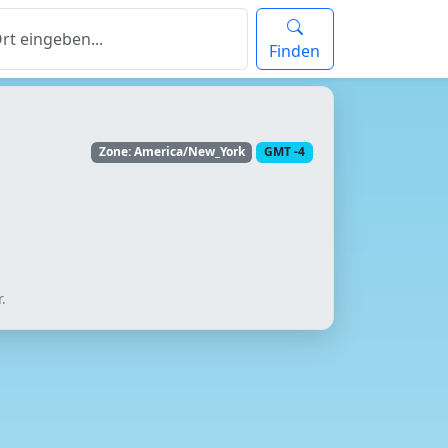
Finden
Zone: America/New_York
GMT -4
.