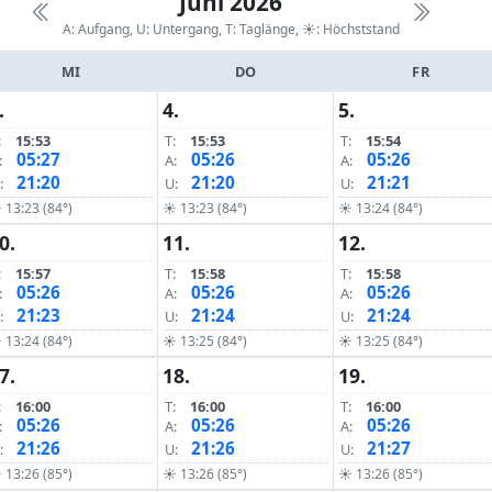
Juni 2026
A: Aufgang, U: Untergang, T: Taglänge,
☀: Höchststand
MI
DO
FR
.
4.
5.
:
15:53
T:
15:53
T:
15:54
05:27
05:26
05:26
:
A:
A:
21:20
21:20
21:21
:
U:
U:
 13:23 (84°)
☀ 13:23 (84°)
☀ 13:24 (84°)
0.
11.
12.
:
15:57
T:
15:58
T:
15:58
05:26
05:26
05:26
:
A:
A:
21:23
21:24
21:24
:
U:
U:
 13:24 (84°)
☀ 13:25 (84°)
☀ 13:25 (84°)
7.
18.
19.
:
16:00
T:
16:00
T:
16:00
05:26
05:26
05:26
:
A:
A:
21:26
21:26
21:27
:
U:
U:
 13:26 (85°)
☀ 13:26 (85°)
☀ 13:26 (85°)