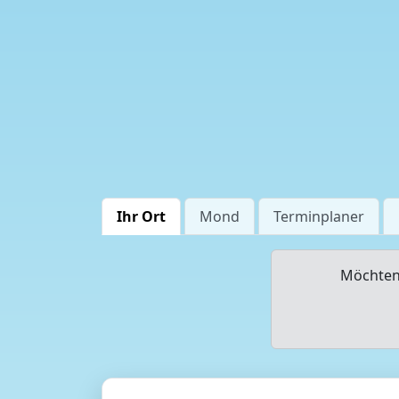
Ihr Ort
Mond
Terminplaner
Möchten 