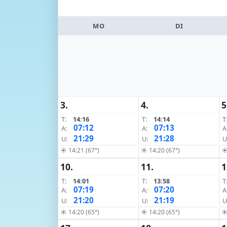
MO
DI
3.
4.
5
T:
14:16
T:
14:14
T
07:12
07:13
A:
A:
A
21:29
21:28
U:
U:
U
☀ 14:21 (67°)
☀ 14:20 (67°)
☀
10.
11.
1
T:
14:01
T:
13:58
T
07:19
07:20
A:
A:
A
21:20
21:19
U:
U:
U
☀ 14:20 (65°)
☀ 14:20 (65°)
☀