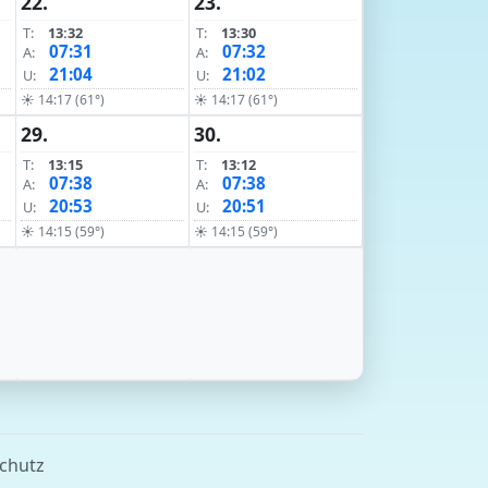
22.
23.
T:
13:32
T:
13:30
07:31
07:32
A:
A:
21:04
21:02
U:
U:
☀ 14:17 (61°)
☀ 14:17 (61°)
29.
30.
T:
13:15
T:
13:12
07:38
07:38
A:
A:
20:53
20:51
U:
U:
☀ 14:15 (59°)
☀ 14:15 (59°)
chutz