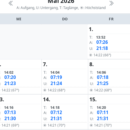
Mai 2026
A: Aufgang, U: Untergang, T: Taglänge,
☀: Höchststand
MI
DO
FR
1.
T:
13:52
07:26
A:
21:18
U:
☀ 14:22 (66°)
.
7.
8.
:
14:02
T:
14:04
T:
14:06
07:20
07:19
07:18
:
A:
A:
21:23
21:24
21:25
:
U:
U:
 14:22 (67°)
☀ 14:22 (68°)
☀ 14:22 (68°)
3.
14.
15.
:
14:16
T:
14:18
T:
14:20
07:13
07:12
07:11
:
A:
A:
21:30
21:31
21:31
:
U:
U:
 14:21 (69°)
☀ 14:21 (70°)
☀ 14:21 (70°)