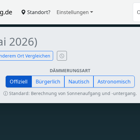
g.de
Standort?
Einstellungen
i 2026)
nderem Ort Vergleichen
DÄMMERUNGSART
Offiziell
Bürgerlich
Nautisch
Astronomisch
Standard: Berechnung von Sonnenaufgang und -untergang.