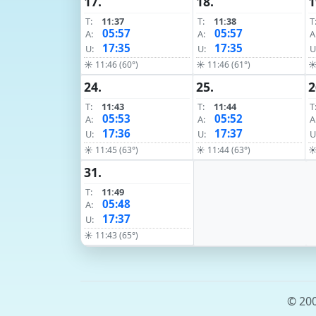
17.
18.
1
T:
11:37
T:
11:38
T
05:57
05:57
A:
A:
A
17:35
17:35
U:
U:
U
☀ 11:46 (60°)
☀ 11:46 (61°)
☀
24.
25.
2
T:
11:43
T:
11:44
T
05:53
05:52
A:
A:
A
17:36
17:37
U:
U:
U
☀ 11:45 (63°)
☀ 11:44 (63°)
☀
31.
T:
11:49
05:48
A:
17:37
U:
☀ 11:43 (65°)
© 200