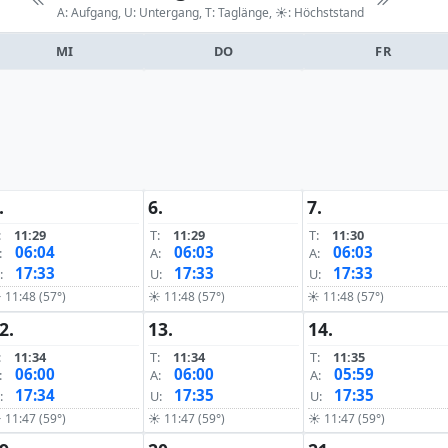
A: Aufgang, U: Untergang, T: Taglänge,
☀: Höchststand
MI
DO
FR
.
6.
7.
:
11:29
T:
11:29
T:
11:30
06:04
06:03
06:03
:
A:
A:
17:33
17:33
17:33
:
U:
U:
 11:48 (57°)
☀ 11:48 (57°)
☀ 11:48 (57°)
2.
13.
14.
:
11:34
T:
11:34
T:
11:35
06:00
06:00
05:59
:
A:
A:
17:34
17:35
17:35
:
U:
U:
 11:47 (59°)
☀ 11:47 (59°)
☀ 11:47 (59°)