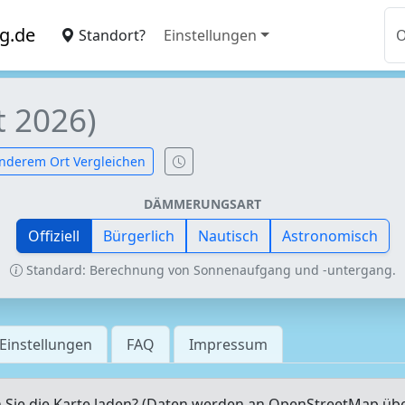
g.de
Standort?
Einstellungen
t 2026)
nderem Ort Vergleichen
DÄMMERUNGSART
Offiziell
Bürgerlich
Nautisch
Astronomisch
Standard: Berechnung von Sonnenaufgang und -untergang.
Einstellungen
FAQ
Impressum
Sie die Karte laden? (Daten werden an OpenStreetMap üb