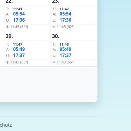
22.
23.
T:
11:41
T:
11:42
05:54
05:54
A:
A:
17:36
17:36
U:
U:
☀ 11:45 (62°)
☀ 11:45 (62°)
29.
30.
T:
11:47
T:
11:48
05:49
05:49
A:
A:
17:37
17:37
U:
U:
☀ 11:43 (65°)
☀ 11:43 (65°)
chutz