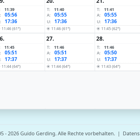
9.
20.
21.
:
11:39
T:
11:40
T:
11:41
05:56
05:55
05:55
:
A:
A:
17:36
17:36
17:36
:
U:
U:
 11:46 (61°)
☀ 11:46 (61°)
☀ 11:45 (62°)
6.
27.
28.
:
11:45
T:
11:46
T:
11:46
05:51
05:51
05:50
:
A:
A:
17:37
17:37
17:37
:
U:
U:
 11:44 (64°)
☀ 11:44 (64°)
☀ 11:43 (64°)
5 - 2026 Guido Gerding. Alle Rechte vorbehalten.
|
Datens