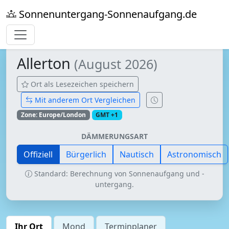
Sonnenuntergang-Sonnenaufgang.de
Allerton
(August 2026)
Ort als Lesezeichen speichern
Mit anderem Ort Vergleichen
Zone: Europe/London
GMT +1
DÄMMERUNGSART
Offiziell
Bürgerlich
Nautisch
Astronomisch
Standard: Berechnung von Sonnenaufgang und -
untergang.
Ihr Ort
Mond
Terminplaner