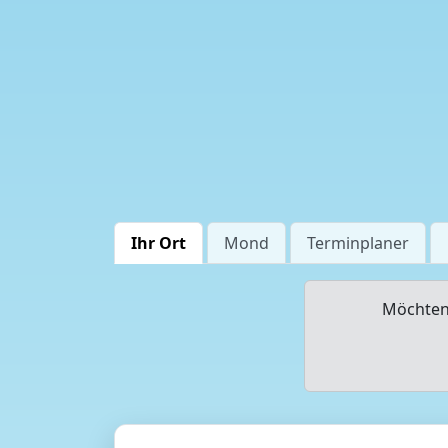
Ihr Ort
Mond
Terminplaner
Möchten 