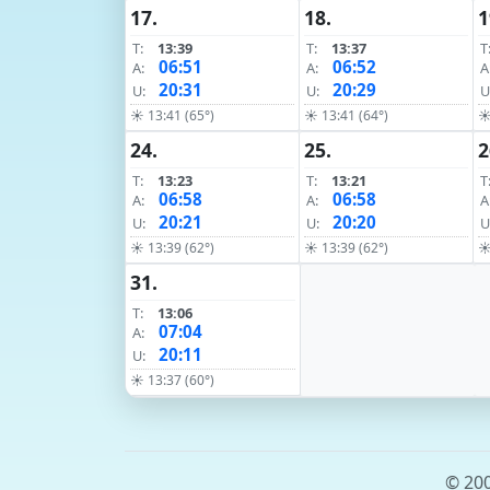
17.
18.
1
T:
13:39
T:
13:37
T
06:51
06:52
A:
A:
A
20:31
20:29
U:
U:
U
☀ 13:41 (65°)
☀ 13:41 (64°)
☀
24.
25.
2
T:
13:23
T:
13:21
T
06:58
06:58
A:
A:
A
20:21
20:20
U:
U:
U
☀ 13:39 (62°)
☀ 13:39 (62°)
☀
31.
T:
13:06
07:04
A:
20:11
U:
☀ 13:37 (60°)
© 200