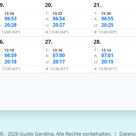
9.
20.
21.
:
13:34
T:
13:32
T:
13:30
06:53
06:54
06:55
:
A:
A:
20:28
20:27
20:25
:
U:
U:
 13:40 (64°)
☀ 13:40 (64°)
☀ 13:40 (63°)
6.
27.
28.
:
13:18
T:
13:16
T:
13:14
06:59
07:00
07:01
:
A:
A:
20:18
20:17
20:15
:
U:
U:
 13:39 (62°)
☀ 13:38 (61°)
☀ 13:38 (61°)
5 - 2026 Guido Gerding. Alle Rechte vorbehalten.
|
Datens