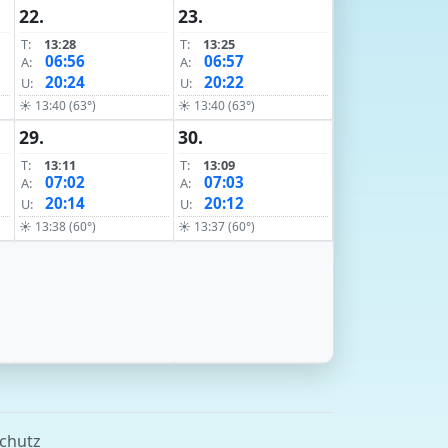
22.
23.
T:
13:28
T:
13:25
06:56
06:57
A:
A:
20:24
20:22
U:
U:
☀ 13:40 (63°)
☀ 13:40 (63°)
29.
30.
T:
13:11
T:
13:09
07:02
07:03
A:
A:
20:14
20:12
U:
U:
☀ 13:38 (60°)
☀ 13:37 (60°)
chutz