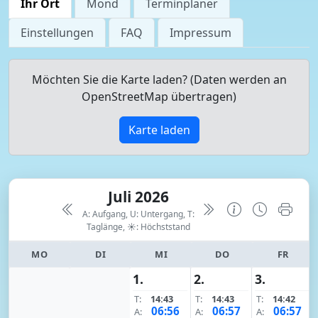
Ihr Ort
Mond
Terminplaner
Einstellungen
FAQ
Impressum
Möchten Sie die Karte laden? (Daten werden an
OpenStreetMap übertragen)
Karte laden
Juli 2026
A: Aufgang, U: Untergang, T:
Taglänge,
☀: Höchststand
MO
DI
MI
DO
FR
1.
2.
3.
T:
14:43
T:
14:43
T:
14:42
06:56
06:57
06:57
A:
A:
A: