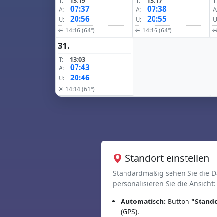
T:
13:19
T:
13:17
T
07:37
07:38
A:
A:
A
20:56
20:55
U:
U:
U
☀ 14:16 (64°)
☀ 14:16 (64°)
☀
31.
T:
13:03
07:43
A:
20:46
U:
☀ 14:14 (61°)
Standort einstellen
Standardmäßig sehen Sie die D
personalisieren Sie die Ansicht:
Automatisch:
Button
"Stando
(GPS).