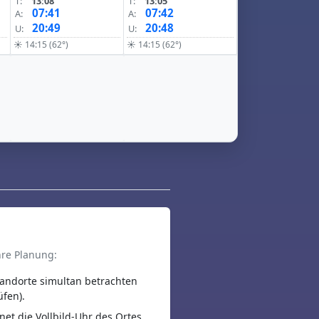
T:
13:08
T:
13:05
07:41
07:42
A:
A:
20:49
20:48
U:
U:
☀ 14:15 (62°)
☀ 14:15 (62°)
hre Planung:
andorte simultan betrachten
üfen).
net die Vollbild-Uhr des Ortes.