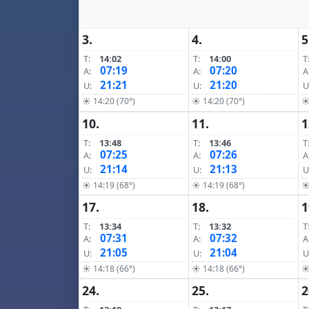
3.
4.
5
T:
14:02
T:
14:00
T
07:19
07:20
A:
A:
A
21:21
21:20
U:
U:
U
☀ 14:20 (70°)
☀ 14:20 (70°)
☀
10.
11.
1
T:
13:48
T:
13:46
T
07:25
07:26
A:
A:
A
21:14
21:13
U:
U:
U
☀ 14:19 (68°)
☀ 14:19 (68°)
☀
17.
18.
1
T:
13:34
T:
13:32
T
07:31
07:32
A:
A:
A
21:05
21:04
U:
U:
U
☀ 14:18 (66°)
☀ 14:18 (66°)
☀
24.
25.
2