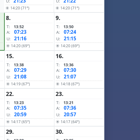
21:23
21:22
U:
U:
☀ 14:20 (71°)
☀ 14:20 (71°)
8.
9.
T:
13:52
T:
13:50
07:23
07:24
A:
A:
21:16
21:15
U:
U:
☀ 14:20 (69°)
☀ 14:20 (69°)
15.
16.
T:
13:38
T:
13:36
07:29
07:30
A:
A:
21:08
21:07
U:
U:
☀ 14:19 (67°)
☀ 14:18 (67°)
22.
23.
T:
13:23
T:
13:21
07:35
07:36
A:
A:
20:59
20:57
U:
U:
☀ 14:17 (65°)
☀ 14:17 (64°)
29.
30.