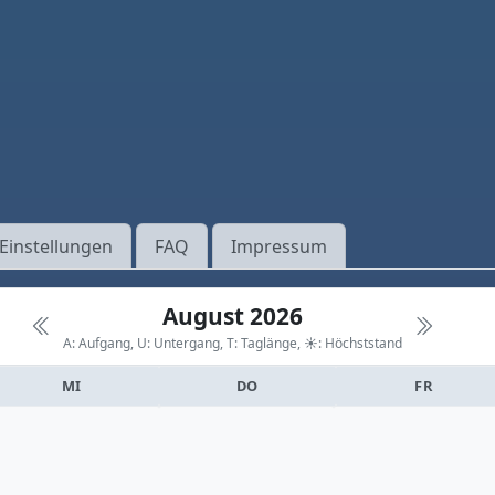
Einstellungen
FAQ
Impressum
August 2026
A: Aufgang, U: Untergang, T: Taglänge,
☀: Höchststand
MI
DO
FR