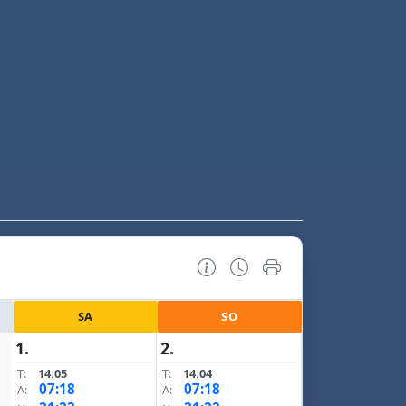
SA
SO
1.
2.
T:
14:05
T:
14:04
07:18
07:18
A:
A: