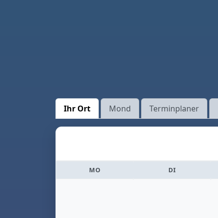
Ihr Ort
Mond
Terminplaner
MO
DI