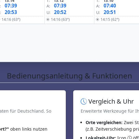
:
13:14
T:
13:12
T:
13:10
07:39
07:39
07:40
:
A:
A:
20:53
20:52
20:51
:
U:
U:
 14:16 (63°)
☀ 14:16 (63°)
☀ 14:15 (62°)
Bedienungsanleitung & Funktionen
Vergleich & Uhr
aten für Deutschland. So
Erweiterte Werkzeuge für I
Orte vergleichen:
Zwei St
rt?"
oben links nutzen
(z.B. Zeitverschiebung pr
Lokalzeit-Uhr:
Icon
öff