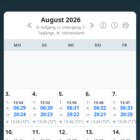
August 2026
A: Aufgang, U: Untergang, T:
Taglänge,
☀: Höchststand
MO
DI
MI
DO
FR
3.
4.
5.
6.
7.
T:
13:54
T:
13:52
T:
13:50
T:
13:48
T:
13:47
06:29
06:30
06:31
06:32
06:33
A:
A:
A:
A:
A:
20:24
20:23
20:22
20:21
20:20
U:
U:
U:
U:
U:
☀ 13:26 (72°)
☀ 13:26 (72°)
☀ 13:26 (72°)
☀ 13:26 (72°)
☀ 13:26 (71°)
10.
11.
12.
13.
14.