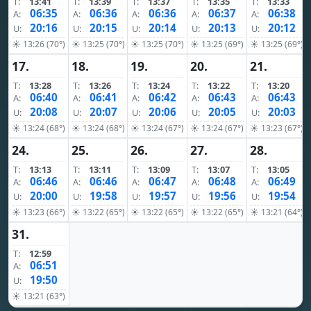
T:
13:41
T:
13:39
T:
13:37
T:
13:35
T:
13:33
06:35
06:36
06:36
06:37
06:38
A:
A:
A:
A:
A:
20:16
20:15
20:14
20:13
20:12
U:
U:
U:
U:
U:
☀ 13:26 (70°)
☀ 13:25 (70°)
☀ 13:25 (70°)
☀ 13:25 (69°)
☀ 13:25 (69°)
17.
18.
19.
20.
21.
T:
13:28
T:
13:26
T:
13:24
T:
13:22
T:
13:20
06:40
06:41
06:42
06:43
06:43
A:
A:
A:
A:
A:
20:08
20:07
20:06
20:05
20:03
U:
U:
U:
U:
U:
☀ 13:24 (68°)
☀ 13:24 (68°)
☀ 13:24 (67°)
☀ 13:24 (67°)
☀ 13:23 (67°)
24.
25.
26.
27.
28.
T:
13:13
T:
13:11
T:
13:09
T:
13:07
T:
13:05
06:46
06:46
06:47
06:48
06:49
A:
A:
A:
A:
A:
20:00
19:58
19:57
19:56
19:54
U:
U:
U:
U:
U:
☀ 13:23 (66°)
☀ 13:22 (65°)
☀ 13:22 (65°)
☀ 13:22 (65°)
☀ 13:21 (64°)
31.
T:
12:59
06:51
A:
19:50
U:
☀ 13:21 (63°)