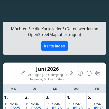
Möchten Sie die Karte laden? (Daten werden an
OpenStreetMap übertragen)
Karte laden
Juni 2026
A: Aufgang, U: Untergang, T:
Taglänge,
☀: Höchststand
MO
DI
MI
DO
FR
1.
2.
3.
4.
5.
T:
12:46
T:
12:46
T:
12:46
T:
12:47
T:
12:47
05:25
05:25
05:25
05:25
05:25
A:
A:
A:
A:
A: