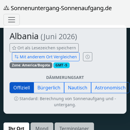
Sonnenuntergang-Sonnenaufgang.de
Albania
(Juni 2026)
Ort als Lesezeichen speichern
Mit anderem Ort Vergleichen
Zone: America/Bogota
GMT -5
DÄMMERUNGSART
Offiziell
Bürgerlich
Nautisch
Astronomisch
Standard: Berechnung von Sonnenaufgang und -
untergang.
Ihr Ort
Mond
Terminplaner